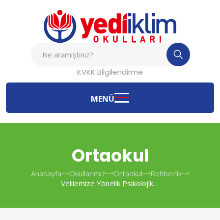
KVKK Bilgilendirme
MENÜ
Ortaokul
Anasayfa
Okullarımız
Ortaokul
Rehberlik
Velilemize Yönelik Psikolojik
Danışmanlık Ve Rehberlik
Hizmetlerimiz