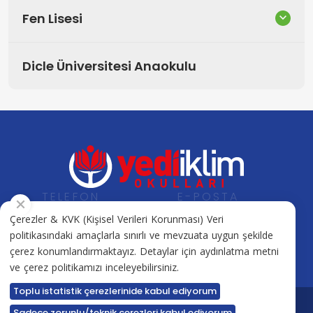
Fen Lisesi
Dicle Üniversitesi Anaokulu
TELEFON
E-POSTA
+90 412 505 17 17
info@yediiklimkolejleri.net
Çerezler & KVK (Kişisel Verileri Korunması) Veri
politikasındaki amaçlarla sınırlı ve mevzuata uygun şekilde
çerez konumlandırmaktayız. Detaylar için aydınlatma metni
ve çerez politikamızı inceleyebilirsiniz.
Toplu istatistik çerezlerinide kabul ediyorum
Sadece zorunlu/teknik çerezleri kabul ediyorum