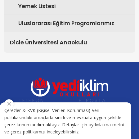
Yemek Listesi
Uluslararası Eğitim Programlarımız
Dicle Üniversitesi Anaokulu
TELEFON
E-POSTA
+90 412 505 17 17
info@yediiklimkolejleri.net
Çerezler & KVK (Kişisel Verileri Korunması) Veri
politikasındaki amaçlarla sınırlı ve mevzuata uygun şekilde
çerez konumlandırmaktayız. Detaylar için aydınlatma metni
ve çerez politikamızı inceleyebilirsiniz.