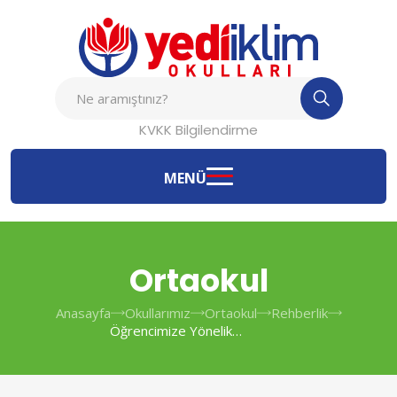
KVKK Bilgilendirme
MENÜ
Ortaokul
Anasayfa
Okullarımız
Ortaokul
Rehberlik
Öğrencimize Yönelik
Psikolojik Danışmanlık Ve
Rehberlik Hizmetlerimiz