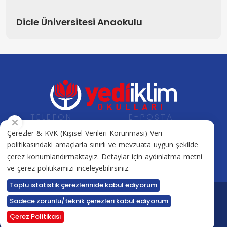
Dicle Üniversitesi Anaokulu
TELEFON
E-POSTA
+90 412 505 17 17
info@yediiklimkolejleri.net
Çerezler & KVK (Kişisel Verileri Korunması) Veri
politikasındaki amaçlarla sınırlı ve mevzuata uygun şekilde
çerez konumlandırmaktayız. Detaylar için aydınlatma metni
ve çerez politikamızı inceleyebilirsiniz.
Toplu istatistik çerezlerinide kabul ediyorum
Sadece zorunlu/teknik çerezleri kabul ediyorum
Tüm hakkı saklıdır. ©
Yediiklim Okulları
- 2026.
Created by
vertex
Çerez Politikası