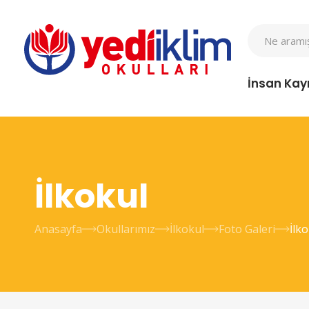
İnsan Kay
İlkokul
Anasayfa
Okullarımız
İlkokul
Foto Galeri
İlko