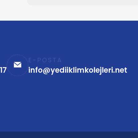
E-POSTA
17
info@yediiklimkolejleri.net